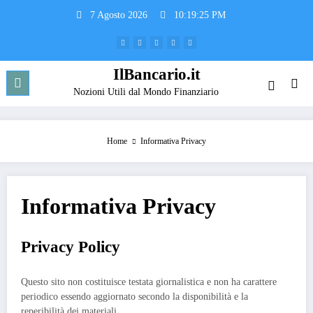
Vai
7 Agosto 2026
10:19:25 PM
al
contenuto
IlBancario.it
Nozioni Utili dal Mondo Finanziario
Home
Informativa Privacy
Informativa Privacy
Privacy Policy
Questo sito non costituisce testata giornalistica e non ha carattere
periodico essendo aggiornato secondo la disponibilità e la
reperibilità dei materiali.