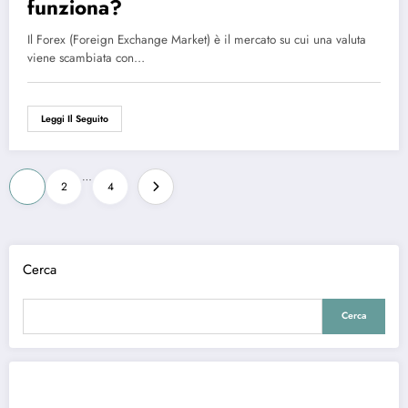
funziona?
Il Forex (Foreign Exchange Market) è il mercato su cui una valuta
viene scambiata con…
Leggi Il Seguito
Paginazione
…
1
2
4
degli
articoli
Cerca
Cerca