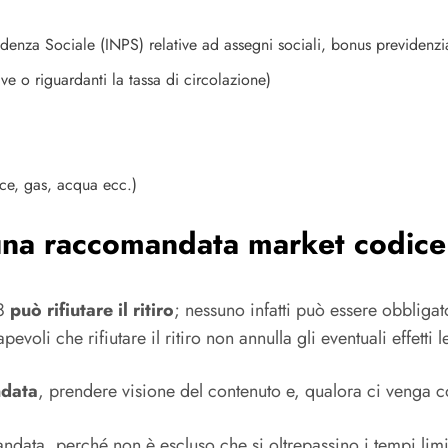
idenza Sociale (INPS) relative ad assegni sociali, bonus previdenzi
ve o riguardanti la tassa di circolazione)
uce, gas, acqua ecc.)
are una raccomandata market codic
88
può rifiutare il ritiro
; nessuno infatti può essere obbligato
li che rifiutare il ritiro non annulla gli eventuali effetti l
ndata
, prendere visione del contenuto e, qualora ci venga co
mandata, perché non è escluso che si oltrepassino i tempi lim