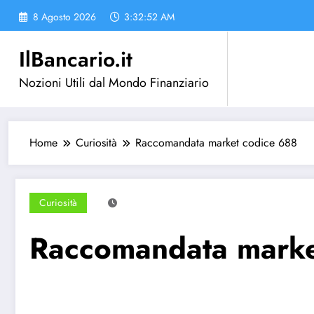
Vai
8 Agosto 2026
3:32:53 AM
al
contenuto
IlBancario.it
Nozioni Utili dal Mondo Finanziario
Home
Curiosità
Raccomandata market codice 688
Curiosità
Raccomandata marke