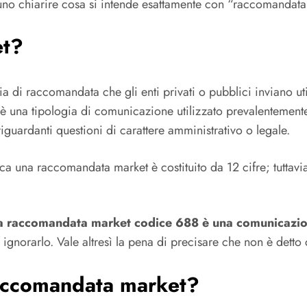
uno chiarire cosa si intende esattamente con “raccomandata
et?
a di raccomandata che gli enti privati o pubblici inviano uti
 è una tipologia di comunicazione utilizzato prevalentemente 
guardanti questioni di carattere amministrativo o legale.
ca una raccomandata market è costituito da 12 cifre; tutta
a raccomandata market codice 688 è una comunicazion
gnorarlo. Vale altresì la pena di precisare che non è detto che
 raccomandata market?