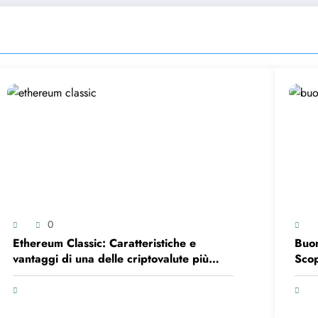
0
Ethereum Classic: Caratteristiche e
Buon
vantaggi di una delle criptovalute più
Scop
scambiate al mondo
Inve