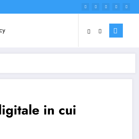
cy
gitale in cui