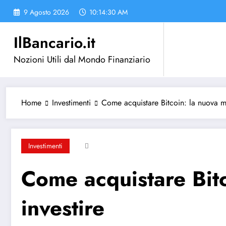
Vai
9 Agosto 2026
10:14:31 AM
al
contenuto
IlBancario.it
Nozioni Utili dal Mondo Finanziario
Home
Investimenti
Come acquistare Bitcoin: la nuova mo
Investimenti
Come acquistare Bitc
investire