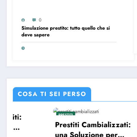
0
Simulazione prestito: tutto quello che si
deve sapere
COSA TI SEI PERSO
Mutuo 
PRESTITI
PRESTITI
Prestiti Cambializzati:
caratt
una Soluzione per