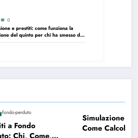
0
ione e prestiti: come funziona la
ione del quinto per chi ha smesso di
rare?
Simulazione ISEE:
PRESTITI
Come Calcolare la Tua
ome,