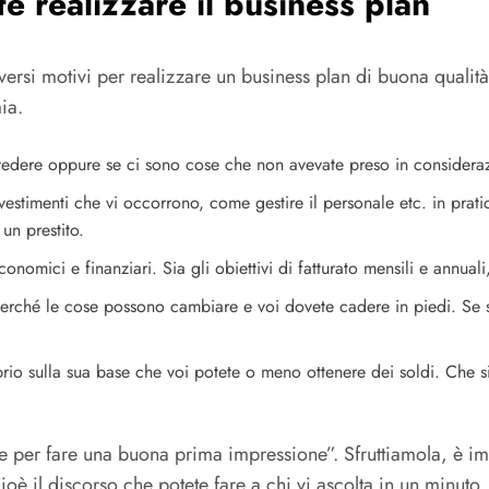
te realizzare il business plan
versi motivi per realizzare un business plan di buona qualità
ia.
ivedere oppure se ci sono cose che non avevate preso in considera
investimenti che vi occorrono, come gestire il personale etc. in pra
un prestito.
conomici e finanziari. Sia gli obiettivi di fatturato mensili e annual
perché le cose possono cambiare e voi dovete cadere in piedi. Se 
rio sulla sua base che voi potete o meno ottenere dei soldi. Che si
per fare una buona prima impressione”. Sfruttiamola, è imp
ioè il discorso che potete fare a chi vi ascolta in un minut