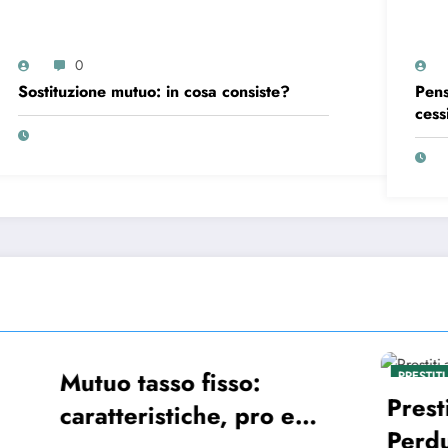
0
Sostituzione mutuo: in cosa consiste?
Pens
cess
lavo
tasso fisso:
PRESTITI
Prestiti a Fondo
eristiche, pro e
Perduto: Chi, C