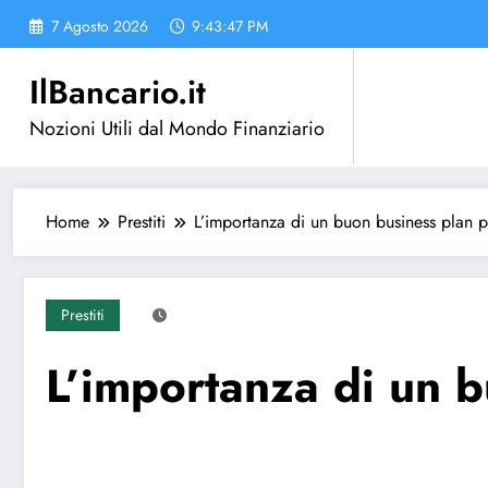
Vai
7 Agosto 2026
9:43:48 PM
al
contenuto
IlBancario.it
Nozioni Utili dal Mondo Finanziario
Home
Prestiti
L’importanza di un buon business plan pe
Prestiti
L’importanza di un b