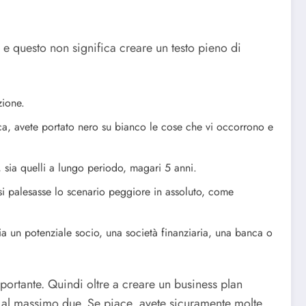
 e questo non significa creare un testo pieno di
zione.
tica, avete portato nero su bianco le cose che vi occorrono e
i, sia quelli a lungo periodo, magari 5 anni.
si palesasse lo scenario peggiore in assoluto, come
a un potenziale socio, una società finanziaria, una banca o
ortante. Quindi oltre a creare un business plan
o, al massimo due. Se piace, avete sicuramente molte