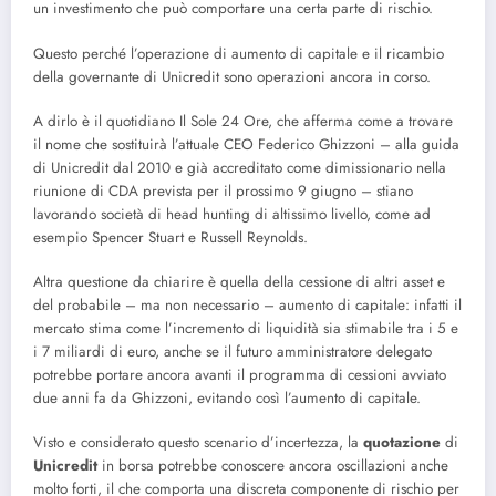
un investimento che può comportare una certa parte di rischio.
Questo perché l’operazione di aumento di capitale e il ricambio
della governante di Unicredit sono operazioni ancora in corso.
A dirlo è il quotidiano Il Sole 24 Ore, che afferma come a trovare
il nome che sostituirà l’attuale CEO Federico Ghizzoni – alla guida
di Unicredit dal 2010 e già accreditato come dimissionario nella
riunione di CDA prevista per il prossimo 9 giugno – stiano
lavorando società di head hunting di altissimo livello, come ad
esempio Spencer Stuart e Russell Reynolds.
Altra questione da chiarire è quella della cessione di altri asset e
del probabile – ma non necessario – aumento di capitale: infatti il
mercato stima come l’incremento di liquidità sia stimabile tra i 5 e
i 7 miliardi di euro, anche se il futuro amministratore delegato
potrebbe portare ancora avanti il programma di cessioni avviato
due anni fa da Ghizzoni, evitando così l’aumento di capitale.
Visto e considerato questo scenario d’incertezza, la
quotazione
di
Unicredit
in borsa potrebbe conoscere ancora oscillazioni anche
molto forti, il che comporta una discreta componente di rischio per