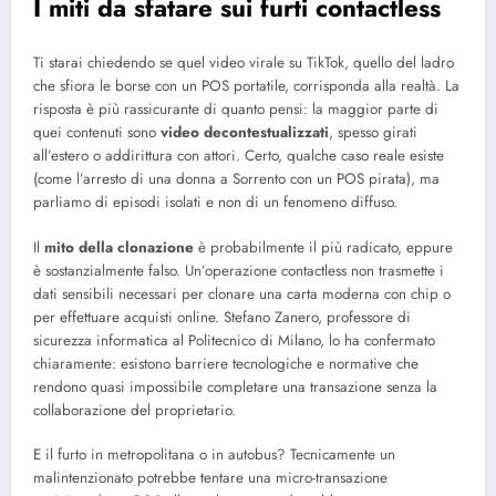
I miti da sfatare sui furti contactless
Ti starai chiedendo se quel video virale su TikTok, quello del ladro
che sfiora le borse con un POS portatile, corrisponda alla realtà. La
risposta è più rassicurante di quanto pensi: la maggior parte di
quei contenuti sono
video decontestualizzati
, spesso girati
all’estero o addirittura con attori. Certo, qualche caso reale esiste
(come l’arresto di una donna a Sorrento con un POS pirata), ma
parliamo di episodi isolati e non di un fenomeno diffuso.
Il
mito della clonazione
è probabilmente il più radicato, eppure
è sostanzialmente falso. Un’operazione contactless non trasmette i
dati sensibili necessari per clonare una carta moderna con chip o
per effettuare acquisti online. Stefano Zanero, professore di
sicurezza informatica al Politecnico di Milano, lo ha confermato
chiaramente: esistono barriere tecnologiche e normative che
rendono quasi impossibile completare una transazione senza la
collaborazione del proprietario.
E il furto in metropolitana o in autobus? Tecnicamente un
malintenzionato potrebbe tentare una micro-transazione