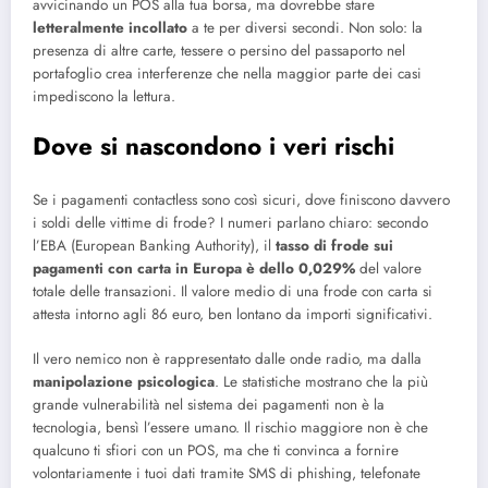
avvicinando un POS alla tua borsa, ma dovrebbe stare
letteralmente incollato
a te per diversi secondi. Non solo: la
presenza di altre carte, tessere o persino del passaporto nel
portafoglio crea interferenze che nella maggior parte dei casi
impediscono la lettura.
Dove si nascondono i veri rischi
Se i pagamenti contactless sono così sicuri, dove finiscono davvero
i soldi delle vittime di frode? I numeri parlano chiaro: secondo
l’EBA (European Banking Authority), il
tasso di frode sui
pagamenti con carta in Europa è dello 0,029%
del valore
totale delle transazioni. Il valore medio di una frode con carta si
attesta intorno agli 86 euro, ben lontano da importi significativi.
Il vero nemico non è rappresentato dalle onde radio, ma dalla
manipolazione psicologica
. Le statistiche mostrano che la più
grande vulnerabilità nel sistema dei pagamenti non è la
tecnologia, bensì l’essere umano. Il rischio maggiore non è che
qualcuno ti sfiori con un POS, ma che ti convinca a fornire
volontariamente i tuoi dati tramite SMS di phishing, telefonate