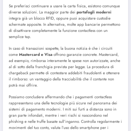
Se preferisci continuare a usare la carta fisica, esistono comunque
diverse soluzioni. La maggior parte dei
portafogli moderni
integra già un blocco RFID, oppure puoi acquistare custodie
schermate apposite. In alternativa, molte app bancarie permettono
di disattivare completamente la funzione contactless con un
semplice tap.
In caso di transazioni sospette, la buona notizia è che i circuiti
come
Mastercard e Visa
offrono garanzie concrete. Mastercard,
ad esempio, rimborsa interamente le spese non autorizzate, anche
al di sotto della franchigia prevista per legge. La procedura di
chargeback permette di contestare addebiti fraudolenti e ottenere
il rimborso: un vantaggio della tracciabilità che il contante non
potrà mai offrire.
Possiamo concludere affermando che i pagamenti contactless
rappresentano una delle tecnologie più sicure nel panorama dei
sistemi di pagamento moderni. I miti sui furti a distanza sono in
gran parte infondati, mentre i veri rischi si nascondono nel
phishing e nelle truffe basate sull’inganno. Controlla regolarmente i
movimenti del tuo conto, valuta l’uso dello smartphone per i