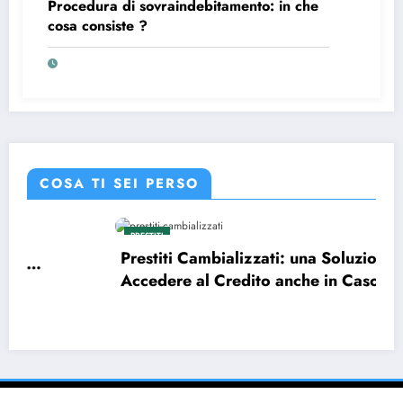
Procedura di sovraindebitamento: in che
cosa consiste ?
COSA TI SEI PERSO
PRESTITI
Prestiti Cambializzati: una Soluzione per
Accedere al Credito anche in Caso di Cattivi
Pagatori
NewsBlogger - Magazine & Blog
WordPress
Tema 2026 | Powered By
SpiceThemes