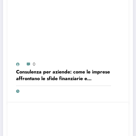
0
Consulenza per aziende: come le imprese
affrontano le sfide finanziarie e
strategiche nel contesto attuale