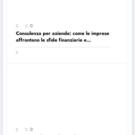
0
Consulenza per aziende: come le imprese
affrontano le sfide finanziarie e
strategiche nel contesto attuale
0