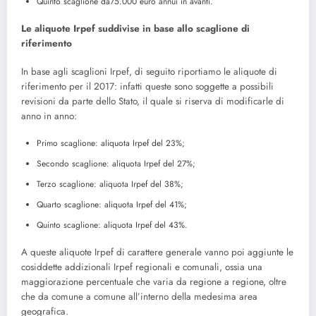
Quinto scaglione da75.000 euro annui in avanti.
Le aliquote Irpef suddivise in base allo scaglione di
riferimento
In base agli scaglioni Irpef, di seguito riportiamo le aliquote di
riferimento per il 2017: infatti queste sono soggette a possibili
revisioni da parte dello Stato, il quale si riserva di modificarle di
anno in anno:
Primo scaglione: aliquota Irpef del 23%;
Secondo scaglione: aliquota Irpef del 27%;
Terzo scaglione: aliquota Irpef del 38%;
Quarto scaglione: aliquota Irpef del 41%;
Quinto scaglione: aliquota Irpef del 43%.
A queste aliquote Irpef di carattere generale vanno poi aggiunte le
cosiddette addizionali Irpef regionali e comunali, ossia una
maggiorazione percentuale che varia da regione a regione, oltre
che da comune a comune all’interno della medesima area
geografica.