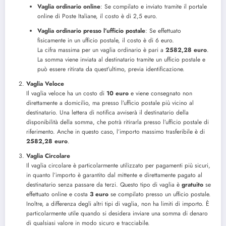
Vaglia ordinario online
: Se compilato e inviato tramite il portale
online di Poste Italiane, il costo è di 2,5 euro.
Vaglia ordinario presso l’ufficio postale
: Se effettuato
fisicamente in un ufficio postale, il costo è di 6 euro.
La cifra massima per un vaglia ordinario è pari a
2582,28 euro
.
La somma viene inviata al destinatario tramite un ufficio postale e
può essere ritirata da quest’ultimo, previa identificazione.
Vaglia Veloce
Il vaglia veloce ha un costo di
10 euro
e viene consegnato non
direttamente a domicilio, ma presso l’ufficio postale più vicino al
destinatario. Una lettera di notifica avviserà il destinatario della
disponibilità della somma, che potrà ritirarla presso l’ufficio postale di
riferimento. Anche in questo caso, l’importo massimo trasferibile è di
2582,28 euro
.
Vaglia Circolare
Il vaglia circolare è particolarmente utilizzato per pagamenti più sicuri,
in quanto l’importo è garantito dal mittente e direttamente pagato al
destinatario senza passare da terzi. Questo tipo di vaglia è
gratuito
se
effettuato online e costa
3 euro
se compilato presso un ufficio postale.
Inoltre, a differenza degli altri tipi di vaglia, non ha limiti di importo. È
particolarmente utile quando si desidera inviare una somma di denaro
di qualsiasi valore in modo sicuro e tracciabile.