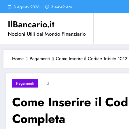
Vai
8 Agosto 2026
3:44:49 AM
al
contenuto
IlBancario.it
Nozioni Utili dal Mondo Finanziario
Home
Pagamenti
Come Inserire il Codice Tributo 101
Pagamenti
Come Inserire il Co
Completa