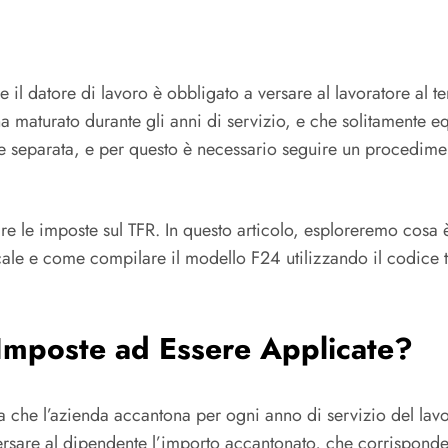
l datore di lavoro è obbligato a versare al lavoratore al ter
ha maturato durante gli anni di servizio, e che solitamente 
ne separata, e per questo è necessario seguire un procedime
are le imposte sul TFR. In questo articolo, esploreremo cosa è
iscale e come compilare il modello F24 utilizzando il codic
 Imposte ad Essere Applicate?
he l’azienda accantona per ogni anno di servizio del lavora
versare al dipendente l’importo accantonato, che corrisponde